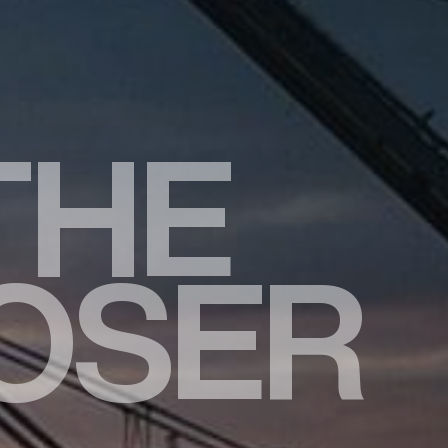
T
H
E
O
S
E
R