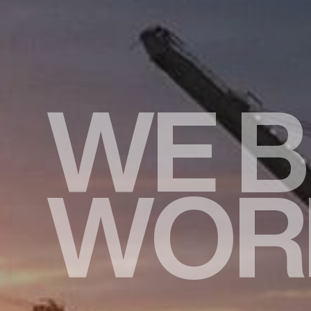
W
E
B
W
O
R