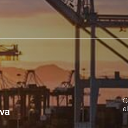
C
a
ova