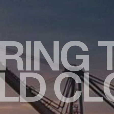
R
I
N
G
L
D
C
L