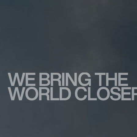
W
E
B
R
I
N
G
T
H
E
W
O
R
L
D
C
L
O
S
E