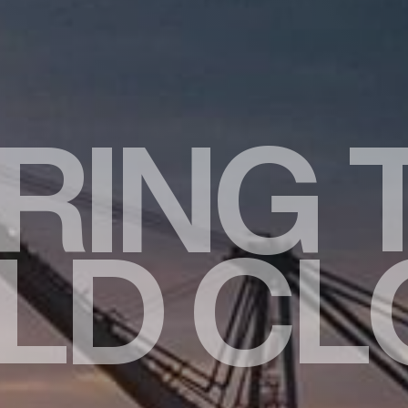
R
I
N
G
L
D
C
L