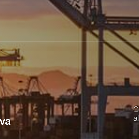
C
a
ova