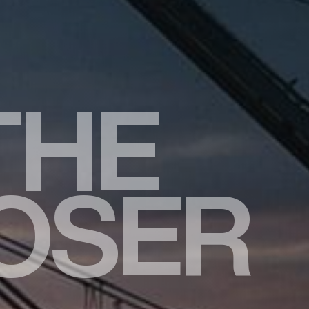
T
H
E
O
S
E
R