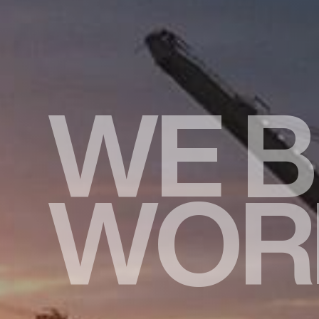
W
E
B
W
O
R